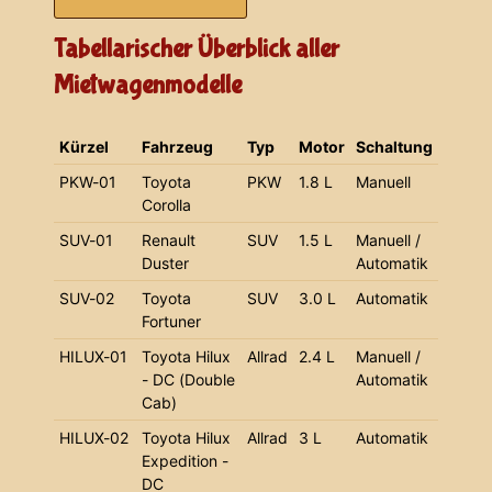
Tabellarischer Überblick aller
Mietwagenmodelle
Kürzel
Fahrzeug
Typ
Motor
Schaltung
PKW-01
Toyota
PKW
1.8 L
Manuell
Corolla
SUV-01
Renault
SUV
1.5 L
Manuell /
Duster
Automatik
SUV-02
Toyota
SUV
3.0 L
Automatik
Fortuner
HILUX-01
Toyota Hilux
Allrad
2.4 L
Manuell /
- DC (Double
Automatik
Cab)
HILUX-02
Toyota Hilux
Allrad
3 L
Automatik
Expedition -
DC