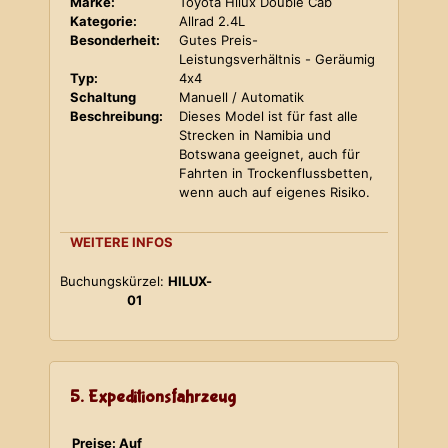
Marke:
Toyota Hilux Double Cab
Kategorie:
Allrad 2.4L
Besonderheit:
Gutes Preis-
Leistungsverhältnis - Geräumig
Typ:
4x4
Schaltung
Manuell / Automatik
Beschreibung:
Dieses Model ist für fast alle
Strecken in Namibia und
Botswana geeignet, auch für
Fahrten in Trockenflussbetten,
wenn auch auf eigenes Risiko.
WEITERE INFOS
Buchungskürzel:
HILUX-
01
5. Expeditionsfahrzeug
Preise: Auf