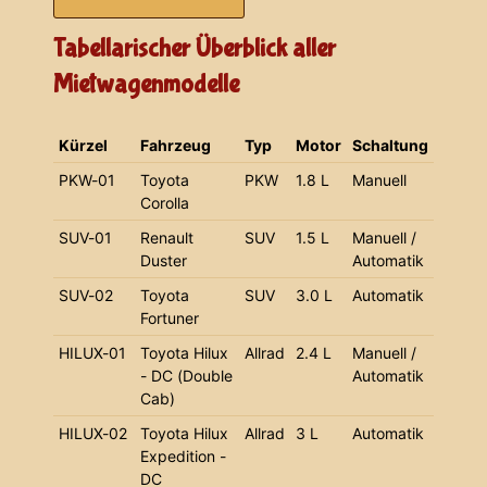
Tabellarischer Überblick aller
Mietwagenmodelle
Kürzel
Fahrzeug
Typ
Motor
Schaltung
PKW-01
Toyota
PKW
1.8 L
Manuell
Corolla
SUV-01
Renault
SUV
1.5 L
Manuell /
Duster
Automatik
SUV-02
Toyota
SUV
3.0 L
Automatik
Fortuner
HILUX-01
Toyota Hilux
Allrad
2.4 L
Manuell /
- DC (Double
Automatik
Cab)
HILUX-02
Toyota Hilux
Allrad
3 L
Automatik
Expedition -
DC