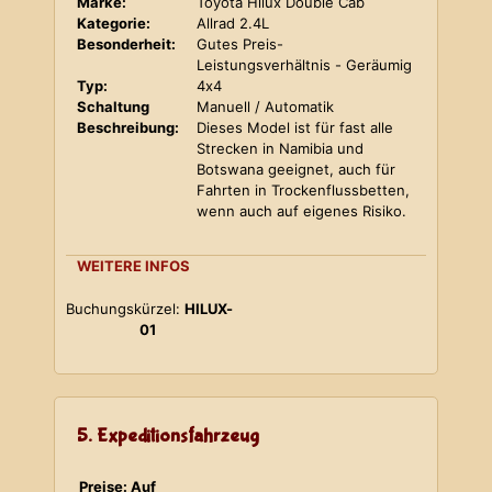
Marke:
Toyota Hilux Double Cab
Kategorie:
Allrad 2.4L
Besonderheit:
Gutes Preis-
Leistungsverhältnis - Geräumig
Typ:
4x4
Schaltung
Manuell / Automatik
Beschreibung:
Dieses Model ist für fast alle
Strecken in Namibia und
Botswana geeignet, auch für
Fahrten in Trockenflussbetten,
wenn auch auf eigenes Risiko.
WEITERE INFOS
Buchungskürzel:
HILUX-
01
5. Expeditionsfahrzeug
Preise: Auf