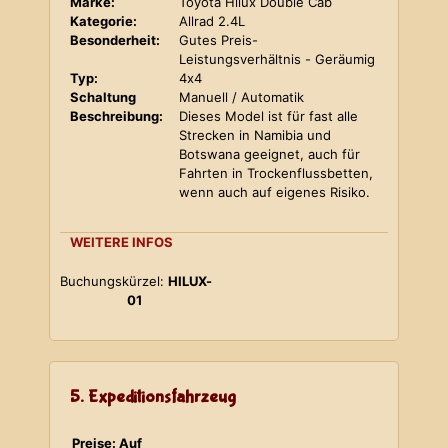
Marke:
Toyota Hilux Double Cab
Kategorie:
Allrad 2.4L
Besonderheit:
Gutes Preis-
Leistungsverhältnis - Geräumig
Typ:
4x4
Schaltung
Manuell / Automatik
Beschreibung:
Dieses Model ist für fast alle
Strecken in Namibia und
Botswana geeignet, auch für
Fahrten in Trockenflussbetten,
wenn auch auf eigenes Risiko.
WEITERE INFOS
Buchungskürzel:
HILUX-
01
5. Expeditionsfahrzeug
Preise: Auf