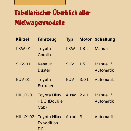
Tabellarischer Überblick aller
Mietwagenmodelle
Kürzel
Fahrzeug
Typ
Motor
Schaltung
PKW-01
Toyota
PKW
1.8 L
Manuell
Corolla
SUV-01
Renault
SUV
1.5 L
Manuell /
Duster
Automatik
SUV-02
Toyota
SUV
3.0 L
Automatik
Fortuner
HILUX-01
Toyota Hilux
Allrad
2.4 L
Manuell /
- DC (Double
Automatik
Cab)
HILUX-02
Toyota Hilux
Allrad
3 L
Automatik
Expedition -
DC