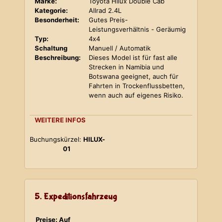
Marke:
Toyota Hilux Double Cab
Kategorie:
Allrad 2.4L
Besonderheit:
Gutes Preis-
Leistungsverhältnis - Geräumig
Typ:
4x4
Schaltung
Manuell / Automatik
Beschreibung:
Dieses Model ist für fast alle
Strecken in Namibia und
Botswana geeignet, auch für
Fahrten in Trockenflussbetten,
wenn auch auf eigenes Risiko.
WEITERE INFOS
Buchungskürzel:
HILUX-
01
5. Expeditionsfahrzeug
Preise: Auf