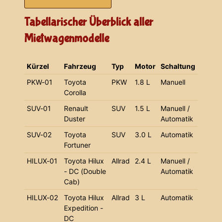
Tabellarischer Überblick aller
Mietwagenmodelle
Kürzel
Fahrzeug
Typ
Motor
Schaltung
PKW-01
Toyota
PKW
1.8 L
Manuell
Corolla
SUV-01
Renault
SUV
1.5 L
Manuell /
Duster
Automatik
SUV-02
Toyota
SUV
3.0 L
Automatik
Fortuner
HILUX-01
Toyota Hilux
Allrad
2.4 L
Manuell /
- DC (Double
Automatik
Cab)
HILUX-02
Toyota Hilux
Allrad
3 L
Automatik
Expedition -
DC