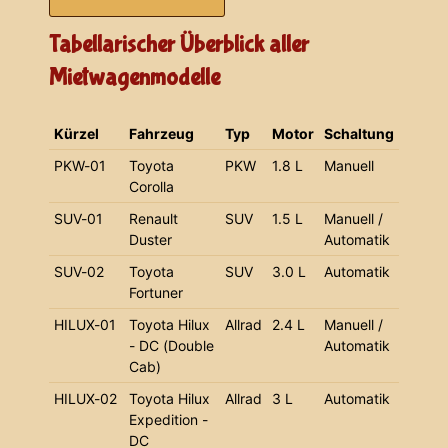
Tabellarischer Überblick aller
Mietwagenmodelle
Kürzel
Fahrzeug
Typ
Motor
Schaltung
PKW-01
Toyota
PKW
1.8 L
Manuell
Corolla
SUV-01
Renault
SUV
1.5 L
Manuell /
Duster
Automatik
SUV-02
Toyota
SUV
3.0 L
Automatik
Fortuner
HILUX-01
Toyota Hilux
Allrad
2.4 L
Manuell /
- DC (Double
Automatik
Cab)
HILUX-02
Toyota Hilux
Allrad
3 L
Automatik
Expedition -
DC