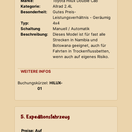
Marke:
Toyota Hilux Double Cab
Kategorie:
Allrad 2.4L
Besonderheit:
Gutes Preis-
Leistungsverhältnis - Geräumig
Typ:
4x4
Schaltung
Manuell / Automatik
Beschreibung:
Dieses Model ist für fast alle
Strecken in Namibia und
Botswana geeignet, auch für
Fahrten in Trockenflussbetten,
wenn auch auf eigenes Risiko.
WEITERE INFOS
Buchungskürzel:
HILUX-
01
5. Expeditionsfahrzeug
Preise: Auf