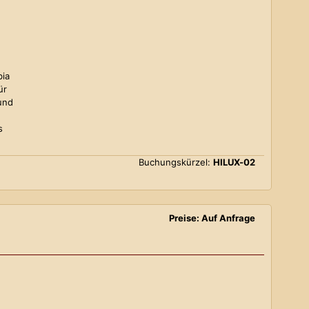
bia
ür
und
s
Buchungskürzel:
HILUX-02
Preise: Auf Anfrage