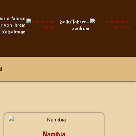
ier erfahren
Selbstfahrer-
ir von ihrem
zentrum
Reisetraum
t
Namibia