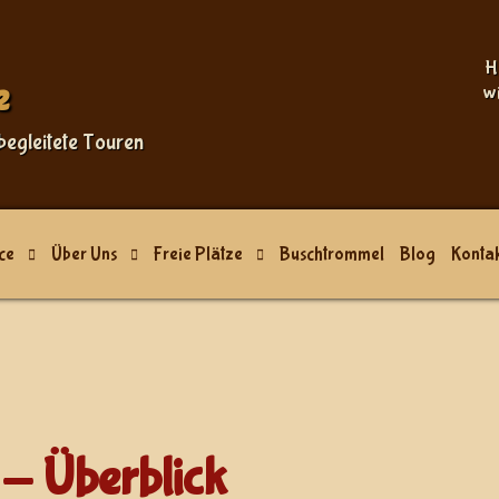
H
e
w
begleitete Touren
ce
Über Uns
Freie Plätze
Buschtrommel
Blog
Kontak
- Überblick