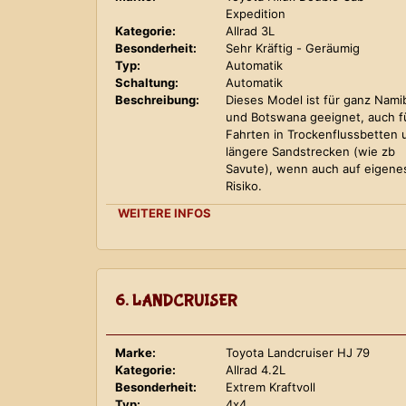
Expedition
Kategorie:
Allrad 3L
Besonderheit:
Sehr Kräftig - Geräumig
Typ:
Automatik
Schaltung:
Automatik
Beschreibung:
Dieses Model ist für ganz Nami
und Botswana geeignet, auch f
Fahrten in Trockenflussbetten 
längere Sandstrecken (wie zb
Savute), wenn auch auf eigene
Risiko.
WEITERE INFOS
6. LANDCRUISER
Marke:
Toyota Landcruiser HJ 79
Kategorie:
Allrad 4.2L
Besonderheit:
Extrem Kraftvoll
Typ:
4x4