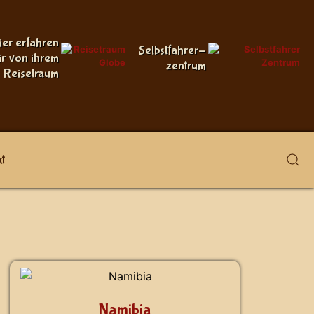
ier erfahren
Selbstfahrer-
ir von ihrem
zentrum
Reisetraum
t
Namibia