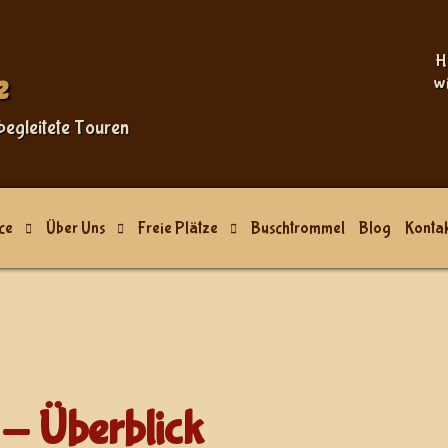
Sprache auswählen
H
e
w
begleitete Touren
ce
Über Uns
Freie Plätze
Buschtrommel
Blog
Kontak
- Überblick