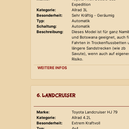
Expedition
Kategorie:
Allrad 3L
Besonderheit:
Sehr Kräftig - Geräumig
Typ:
Automatik
Schaltung:
Automatik
Beschreibung:
Dieses Model ist für ganz Nami
und Botswana geeignet, auch f
Fahrten in Trockenflussbetten 
längere Sandstrecken (wie zb
Savute), wenn auch auf eigene
Risiko.
WEITERE INFOS
6. LANDCRUISER
Marke:
Toyota Landcruiser HJ 79
Kategorie:
Allrad 4.2L
Besonderheit:
Extrem Kraftvoll
Typ:
4x4