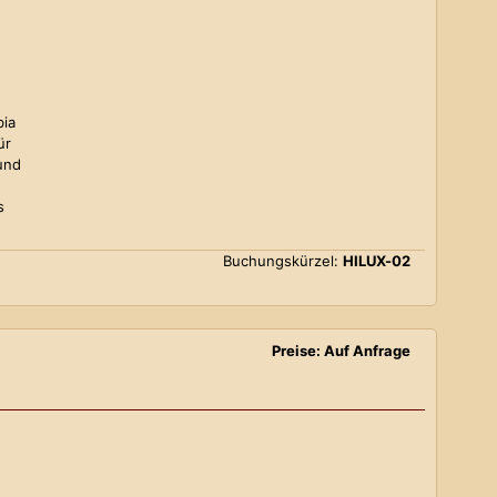
bia
ür
und
s
Buchungskürzel:
HILUX-02
Preise: Auf Anfrage