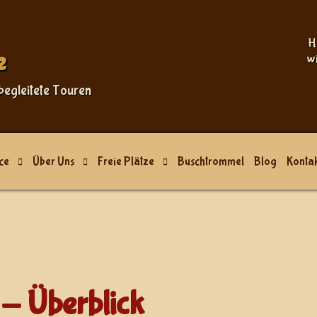
Sprache auswählen
H
e
w
begleitete Touren
ce
Über Uns
Freie Plätze
Buschtrommel
Blog
Kontak
- Überblick