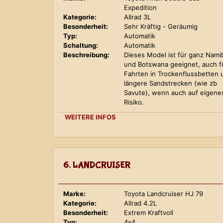
Expedition
Kategorie:
Allrad 3L
Besonderheit:
Sehr Kräftig - Geräumig
Typ:
Automatik
Schaltung:
Automatik
Beschreibung:
Dieses Model ist für ganz Nami
und Botswana geeignet, auch f
Fahrten in Trockenflussbetten 
längere Sandstrecken (wie zb
Savute), wenn auch auf eigene
Risiko.
WEITERE INFOS
6. LANDCRUISER
Marke:
Toyota Landcruiser HJ 79
Kategorie:
Allrad 4.2L
Besonderheit:
Extrem Kraftvoll
Typ:
4x4