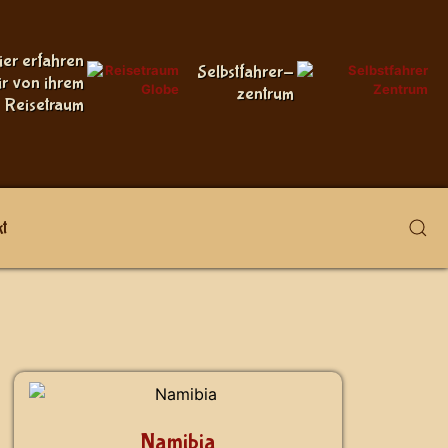
ier erfahren
Selbstfahrer-
ir von ihrem
zentrum
Reisetraum
t
Namibia