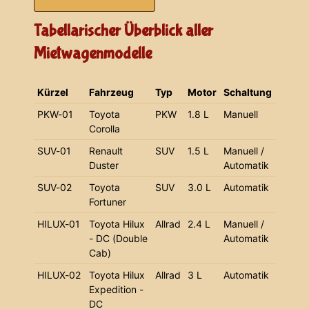
Tabellarischer Überblick aller
Mietwagenmodelle
Kürzel
Fahrzeug
Typ
Motor
Schaltung
PKW-01
Toyota
PKW
1.8 L
Manuell
Corolla
SUV-01
Renault
SUV
1.5 L
Manuell /
Duster
Automatik
SUV-02
Toyota
SUV
3.0 L
Automatik
Fortuner
HILUX-01
Toyota Hilux
Allrad
2.4 L
Manuell /
- DC (Double
Automatik
Cab)
HILUX-02
Toyota Hilux
Allrad
3 L
Automatik
Expedition -
DC