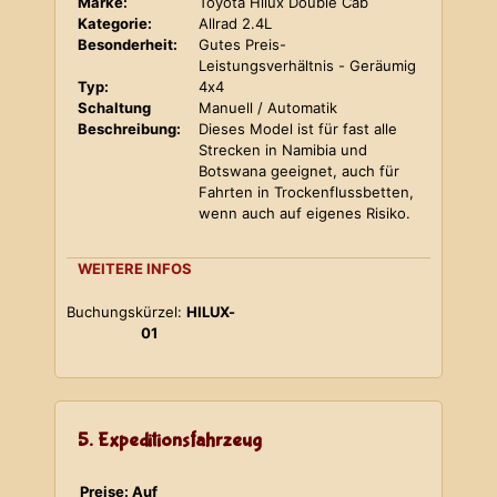
Marke:
Toyota Hilux Double Cab
Kategorie:
Allrad 2.4L
Besonderheit:
Gutes Preis-
Leistungsverhältnis - Geräumig
Typ:
4x4
Schaltung
Manuell / Automatik
Beschreibung:
Dieses Model ist für fast alle
Strecken in Namibia und
Botswana geeignet, auch für
Fahrten in Trockenflussbetten,
wenn auch auf eigenes Risiko.
WEITERE INFOS
Buchungskürzel:
HILUX-
01
5. Expeditionsfahrzeug
Preise: Auf