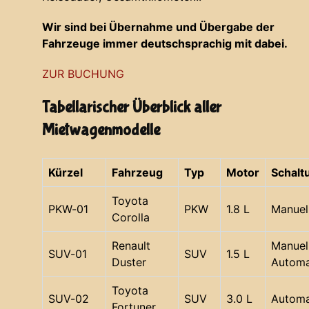
Wir sind bei Übernahme und Übergabe der
Fahrzeuge immer deutschsprachig mit dabei.
ZUR BUCHUNG
Tabellarischer Überblick aller
Mietwagenmodelle
Kürzel
Fahrzeug
Typ
Motor
Schalt
Toyota
PKW-01
PKW
1.8 L
Manuel
Corolla
Renault
Manuell
SUV-01
SUV
1.5 L
Duster
Automa
Toyota
SUV-02
SUV
3.0 L
Automa
Fortuner