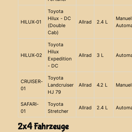
Toyota
Hilux - DC
Manuell
HILUX-01
Allrad
2.4 L
(Double
Automa
Cab)
Toyota
Hilux
HILUX-02
Allrad
3 L
Automa
Expedition
- DC
Toyota
CRUISER-
Landcruiser
Allrad
4.2 L
Manuel
01
HJ 79
SAFARI-
Toyota
Allrad
2.4 L
Automa
01
Stretcher
2x4 Fahrzeuge