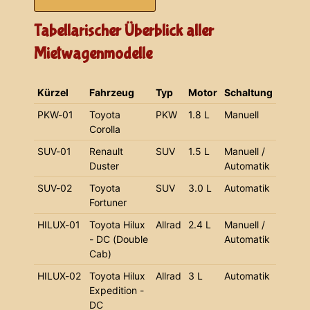
Tabellarischer Überblick aller
Mietwagenmodelle
Kürzel
Fahrzeug
Typ
Motor
Schaltung
PKW-01
Toyota
PKW
1.8 L
Manuell
Corolla
SUV-01
Renault
SUV
1.5 L
Manuell /
Duster
Automatik
SUV-02
Toyota
SUV
3.0 L
Automatik
Fortuner
HILUX-01
Toyota Hilux
Allrad
2.4 L
Manuell /
- DC (Double
Automatik
Cab)
HILUX-02
Toyota Hilux
Allrad
3 L
Automatik
Expedition -
DC