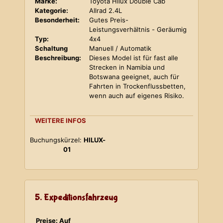
Marke:
Toyota Hilux Double Cab
Kategorie:
Allrad 2.4L
Besonderheit:
Gutes Preis-
Leistungsverhältnis - Geräumig
Typ:
4x4
Schaltung
Manuell / Automatik
Beschreibung:
Dieses Model ist für fast alle
Strecken in Namibia und
Botswana geeignet, auch für
Fahrten in Trockenflussbetten,
wenn auch auf eigenes Risiko.
WEITERE INFOS
Buchungskürzel:
HILUX-
01
5. Expeditionsfahrzeug
Preise: Auf