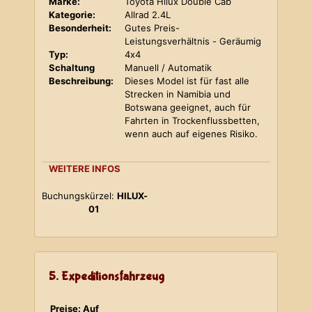
Marke:
Toyota Hilux Double Cab
Kategorie:
Allrad 2.4L
Besonderheit:
Gutes Preis-
Leistungsverhältnis - Geräumig
Typ:
4x4
Schaltung
Manuell / Automatik
Beschreibung:
Dieses Model ist für fast alle
Strecken in Namibia und
Botswana geeignet, auch für
Fahrten in Trockenflussbetten,
wenn auch auf eigenes Risiko.
WEITERE INFOS
Buchungskürzel:
HILUX-
01
5. Expeditionsfahrzeug
Preise: Auf