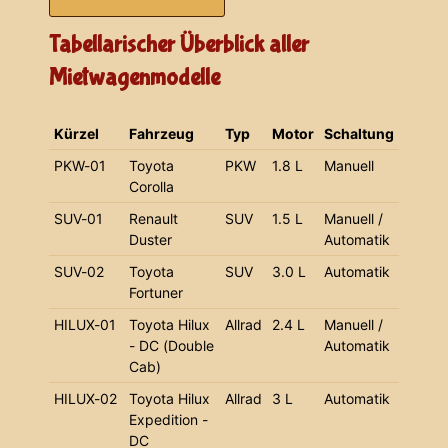
Tabellarischer Überblick aller
Mietwagenmodelle
Kürzel
Fahrzeug
Typ
Motor
Schaltung
PKW-01
Toyota
PKW
1.8 L
Manuell
Corolla
SUV-01
Renault
SUV
1.5 L
Manuell /
Duster
Automatik
SUV-02
Toyota
SUV
3.0 L
Automatik
Fortuner
HILUX-01
Toyota Hilux
Allrad
2.4 L
Manuell /
- DC (Double
Automatik
Cab)
HILUX-02
Toyota Hilux
Allrad
3 L
Automatik
Expedition -
DC