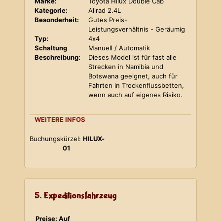
Marke:
Toyota Hilux Double Cab
Kategorie:
Allrad 2.4L
Besonderheit:
Gutes Preis-
Leistungsverhältnis - Geräumig
Typ:
4x4
Schaltung
Manuell / Automatik
Beschreibung:
Dieses Model ist für fast alle
Strecken in Namibia und
Botswana geeignet, auch für
Fahrten in Trockenflussbetten,
wenn auch auf eigenes Risiko.
WEITERE INFOS
Buchungskürzel:
HILUX-
01
5. Expeditionsfahrzeug
Preise: Auf