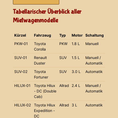
Tabellarischer Überblick aller
Mietwagenmodelle
Kürzel
Fahrzeug
Typ
Motor
Schaltung
PKW-01
Toyota
PKW
1.8 L
Manuell
Corolla
SUV-01
Renault
SUV
1.5 L
Manuell /
Duster
Automatik
SUV-02
Toyota
SUV
3.0 L
Automatik
Fortuner
HILUX-01
Toyota Hilux
Allrad
2.4 L
Manuell /
- DC (Double
Automatik
Cab)
HILUX-02
Toyota Hilux
Allrad
3 L
Automatik
Expedition -
DC