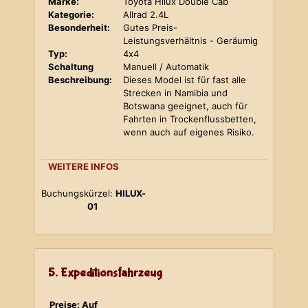
Marke:
Toyota Hilux Double Cab
Kategorie:
Allrad 2.4L
Besonderheit:
Gutes Preis-
Leistungsverhältnis - Geräumig
Typ:
4x4
Schaltung
Manuell / Automatik
Beschreibung:
Dieses Model ist für fast alle
Strecken in Namibia und
Botswana geeignet, auch für
Fahrten in Trockenflussbetten,
wenn auch auf eigenes Risiko.
WEITERE INFOS
Buchungskürzel:
HILUX-
01
5. Expeditionsfahrzeug
Preise: Auf