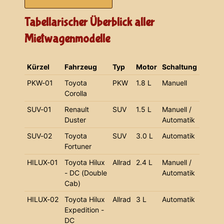
Tabellarischer Überblick aller
Mietwagenmodelle
Kürzel
Fahrzeug
Typ
Motor
Schaltung
PKW-01
Toyota
PKW
1.8 L
Manuell
Corolla
SUV-01
Renault
SUV
1.5 L
Manuell /
Duster
Automatik
SUV-02
Toyota
SUV
3.0 L
Automatik
Fortuner
HILUX-01
Toyota Hilux
Allrad
2.4 L
Manuell /
- DC (Double
Automatik
Cab)
HILUX-02
Toyota Hilux
Allrad
3 L
Automatik
Expedition -
DC