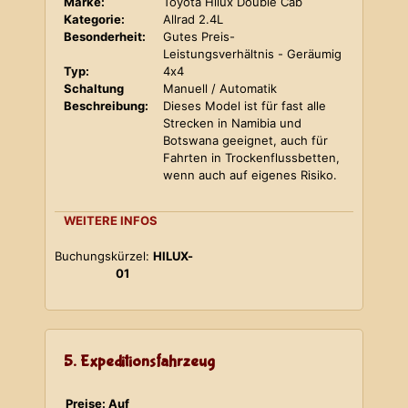
Marke:
Toyota Hilux Double Cab
Kategorie:
Allrad 2.4L
Besonderheit:
Gutes Preis-
Leistungsverhältnis - Geräumig
Typ:
4x4
Schaltung
Manuell / Automatik
Beschreibung:
Dieses Model ist für fast alle
Strecken in Namibia und
Botswana geeignet, auch für
Fahrten in Trockenflussbetten,
wenn auch auf eigenes Risiko.
WEITERE INFOS
Buchungskürzel:
HILUX-
01
5. Expeditionsfahrzeug
Preise: Auf