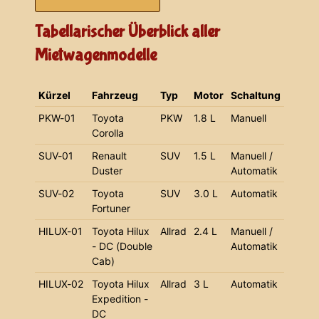
Tabellarischer Überblick aller
Mietwagenmodelle
Kürzel
Fahrzeug
Typ
Motor
Schaltung
PKW-01
Toyota
PKW
1.8 L
Manuell
Corolla
SUV-01
Renault
SUV
1.5 L
Manuell /
Duster
Automatik
SUV-02
Toyota
SUV
3.0 L
Automatik
Fortuner
HILUX-01
Toyota Hilux
Allrad
2.4 L
Manuell /
- DC (Double
Automatik
Cab)
HILUX-02
Toyota Hilux
Allrad
3 L
Automatik
Expedition -
DC