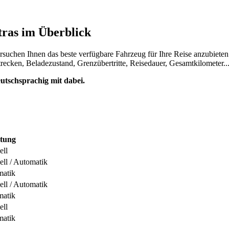
tras im Überblick
suchen Ihnen das beste verfügbare Fahrzeug für Ihre Reise anzubieten
recken, Beladezustand, Grenzübertritte, Reisedauer, Gesamtkilometer..
tschsprachig mit dabei.
ltung
ell
ll / Automatik
matik
ll / Automatik
matik
ell
matik