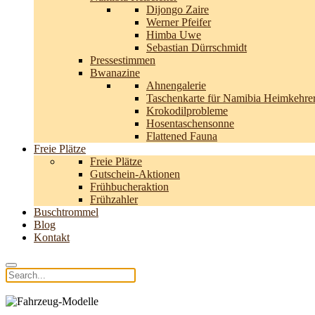
Dijongo Zaire
Werner Pfeifer
Himba Uwe
Sebastian Dürrschmidt
Pressestimmen
Bwanazine
Ahnengalerie
Taschenkarte für Namibia Heimkehre
Krokodilprobleme
Hosentaschensonne
Flattened Fauna
Freie Plätze
Freie Plätze
Gutschein-Aktionen
Frühbucheraktion
Frühzahler
Buschtrommel
Blog
Kontakt