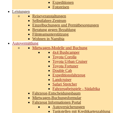
Expeditionen
Fotoreisen
Leistungen
Reiseveranstaltungen
Selbstfahrer-Zentrum
Einzelbuchungen und Permitbesorgungen
Beratung gegen Bezahlung
Filmteamunterstützung
Wohnen in Namibia
Autovermittlung
Mietwagen-Modelle und Buchung
4x4 Bushcamper
Toyota Corolla
Toyota Urban Cruiser
Toyota Fortuner
Double Cab
Expeditionsfahrzeug
Landcruiser
Safari Stretcher
Fahrzeugbeispiele - Südafrika
Fahrzeug-Entscheidungsbaum
Mietwagen-Buchungsformular
Fahrzeug Informationen Portal
Autoversicherungen
Tankstellen mit Kreditkartenzahlung