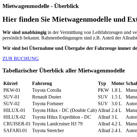
Mietwagenmodelle - Überblick
Hier finden Sie Mietwagenmodelle und Ex
Wir sind unabhängig
in der Vermittlung von Leihfahrzeugen und ver
persönlich bekannt. Rahmenbedingungen sind z.B. Anteil der Allradst
Wir sind bei Übernahme und Übergabe der Fahrzeuge immer deu
ZUR BUCHUNG
Tabellarischer Überblick aller Mietwagenmodelle
Kürzel
Fahrzeug
Typ
Motor
Scha
PKW-01
Toyota Corolla
PKW
1.8 L
Manu
SUV-01
Renault Duster
SUV
1.5 L
Manue
SUV-02
Toyota Fortuner
SUV
3.0 L
Auto
HILUX-01
Toyota Hilux - DC (Double Cab)
Allrad
2.4 L
Manue
HILUX-02
Toyota Hilux Expedition - DC
Allrad
3 L
Auto
CRUISER-01
Toyota Landcruiser HJ 79
Allrad
4.2 L
Manu
SAFARI-01
Toyota Stretcher
Allrad
2.4 L
Auto