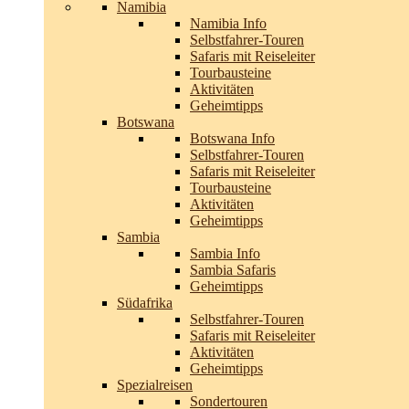
Namibia
Namibia Info
Selbstfahrer-Touren
Safaris mit Reiseleiter
Tourbausteine
Aktivitäten
Geheimtipps
Botswana
Botswana Info
Selbstfahrer-Touren
Safaris mit Reiseleiter
Tourbausteine
Aktivitäten
Geheimtipps
Sambia
Sambia Info
Sambia Safaris
Geheimtipps
Südafrika
Selbstfahrer-Touren
Safaris mit Reiseleiter
Aktivitäten
Geheimtipps
Spezialreisen
Sondertouren