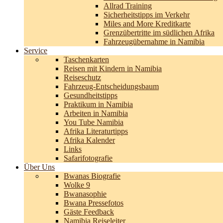
Allrad Training
Sicherheitstipps im Verkehr
Miles and More Kreditkarte
Grenzübertritte im südlichen Afrika
Fahrzeugübernahme in Namibia
Service
Taschenkarten
Reisen mit Kindern in Namibia
Reiseschutz
Fahrzeug-Entscheidungsbaum
Gesundheitstipps
Praktikum in Namibia
Arbeiten in Namibia
You Tube Namibia
Afrika Literaturtipps
Afrika Kalender
Links
Safarifotografie
Über Uns
Bwanas Biografie
Wolke 9
Bwanasophie
Bwana Pressefotos
Gäste Feedback
Namibia Reiseleiter