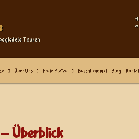
Sprache auswählen
H
e
w
begleitete Touren
ce
Über Uns
Freie Plätze
Buschtrommel
Blog
Kontak
- Überblick