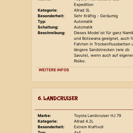
Expedition
Kategorie:
Allrad 3L
Besonderheit:
Sehr Kräftig - Geräumig
Typ:
Automatik
Schaltung:
Automatik
Beschreibung:
Dieses Model ist für ganz Nami
und Botswana geeignet, auch f
Fahrten in Trockenflussbetten 
längere Sandstrecken (wie zb
Savute), wenn auch auf eigene
Risiko.
WEITERE INFOS
6. LANDCRUISER
Marke:
Toyota Landcruiser HJ 79
Kategorie:
Allrad 4.2L
Besonderheit:
Extrem Kraftvoll
Typ:
4x4