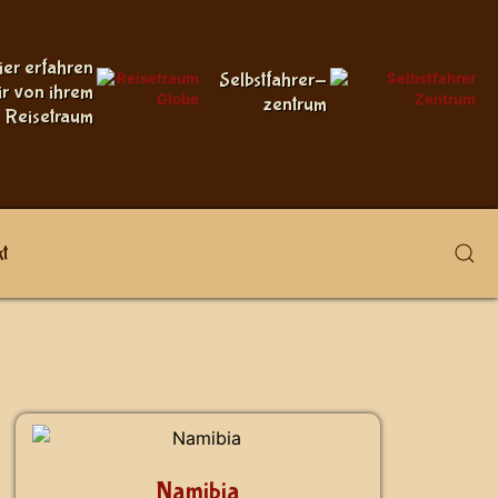
ier erfahren
Selbstfahrer-
ir von ihrem
zentrum
Reisetraum
t
Namibia