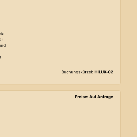
bia
ür
und
s
Buchungskürzel:
HILUX-02
Preise: Auf Anfrage