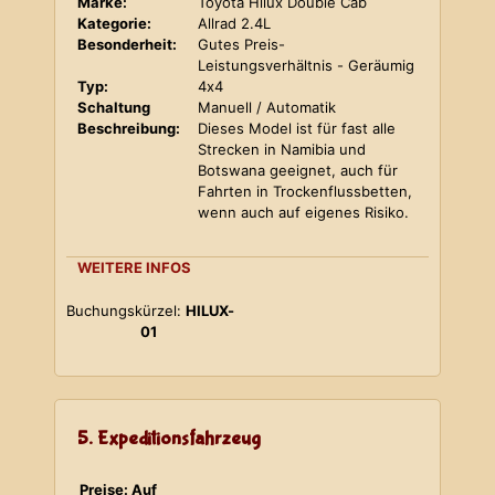
Marke:
Toyota Hilux Double Cab
Kategorie:
Allrad 2.4L
Besonderheit:
Gutes Preis-
Leistungsverhältnis - Geräumig
Typ:
4x4
Schaltung
Manuell / Automatik
Beschreibung:
Dieses Model ist für fast alle
Strecken in Namibia und
Botswana geeignet, auch für
Fahrten in Trockenflussbetten,
wenn auch auf eigenes Risiko.
WEITERE INFOS
Buchungskürzel:
HILUX-
01
5. Expeditionsfahrzeug
Preise: Auf