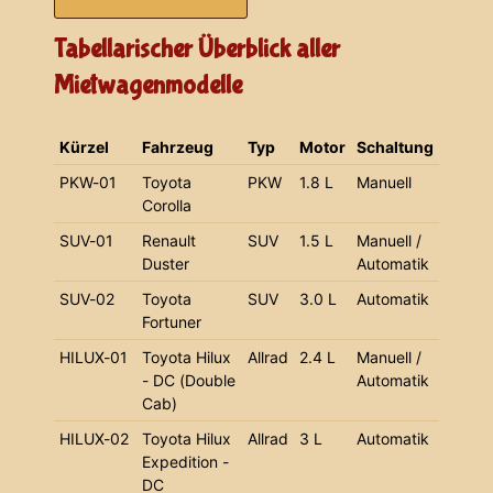
Tabellarischer Überblick aller
Mietwagenmodelle
Kürzel
Fahrzeug
Typ
Motor
Schaltung
PKW-01
Toyota
PKW
1.8 L
Manuell
Corolla
SUV-01
Renault
SUV
1.5 L
Manuell /
Duster
Automatik
SUV-02
Toyota
SUV
3.0 L
Automatik
Fortuner
HILUX-01
Toyota Hilux
Allrad
2.4 L
Manuell /
- DC (Double
Automatik
Cab)
HILUX-02
Toyota Hilux
Allrad
3 L
Automatik
Expedition -
DC