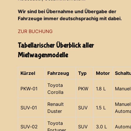
Wir sind bei Übernahme und Übergabe der
Fahrzeuge immer deutschsprachig mit dabei.
ZUR BUCHUNG
Tabellarischer Überblick aller
Mietwagenmodelle
Kürzel
Fahrzeug
Typ
Motor
Schalt
Toyota
PKW-01
PKW
1.8 L
Manuel
Corolla
Renault
Manuell
SUV-01
SUV
1.5 L
Duster
Automa
Toyota
SUV-02
SUV
3.0 L
Automa
Fortuner