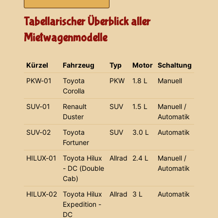
Tabellarischer Überblick aller
Mietwagenmodelle
Kürzel
Fahrzeug
Typ
Motor
Schaltung
PKW-01
Toyota
PKW
1.8 L
Manuell
Corolla
SUV-01
Renault
SUV
1.5 L
Manuell /
Duster
Automatik
SUV-02
Toyota
SUV
3.0 L
Automatik
Fortuner
HILUX-01
Toyota Hilux
Allrad
2.4 L
Manuell /
- DC (Double
Automatik
Cab)
HILUX-02
Toyota Hilux
Allrad
3 L
Automatik
Expedition -
DC