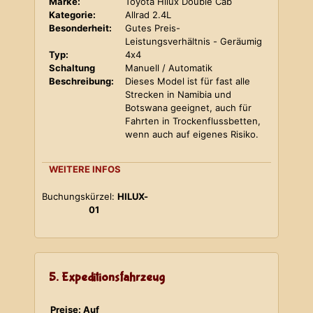
Marke:
Toyota Hilux Double Cab
Kategorie:
Allrad 2.4L
Besonderheit:
Gutes Preis-
Leistungsverhältnis - Geräumig
Typ:
4x4
Schaltung
Manuell / Automatik
Beschreibung:
Dieses Model ist für fast alle
Strecken in Namibia und
Botswana geeignet, auch für
Fahrten in Trockenflussbetten,
wenn auch auf eigenes Risiko.
WEITERE INFOS
Buchungskürzel:
HILUX-
01
5. Expeditionsfahrzeug
Preise: Auf