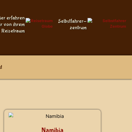
ier erfahren
Selbstfahrer-
ir von ihrem
zentrum
Reisetraum
t
Namibia