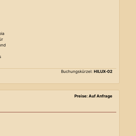
bia
ür
und
s
Buchungskürzel:
HILUX-02
Preise: Auf Anfrage