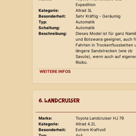
Expedition
Kategorie:
Allrad 3L
Besonderheit:
Sehr Kräftig - Geräumig
Typ:
Automatik
Schaltung:
Automatik
Beschreibung:
Dieses Model ist für ganz Nami
und Botswana geeignet, auch f
Fahrten in Trockenflussbetten 
längere Sandstrecken (wie zb
Savute), wenn auch auf eigene
Risiko.
WEITERE INFOS
6. LANDCRUISER
Marke:
Toyota Landcruiser HJ 79
Kategorie:
Allrad 4.2L
Besonderheit:
Extrem Kraftvoll
Typ:
4x4