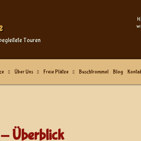
H
e
w
begleitete Touren
ce
Über Uns
Freie Plätze
Buschtrommel
Blog
Kontak
- Überblick