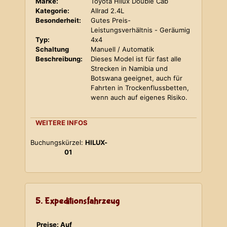
Marke:
Toyota Hilux Double Cab
Kategorie:
Allrad 2.4L
Besonderheit:
Gutes Preis-
Leistungsverhältnis - Geräumig
Typ:
4x4
Schaltung
Manuell / Automatik
Beschreibung:
Dieses Model ist für fast alle
Strecken in Namibia und
Botswana geeignet, auch für
Fahrten in Trockenflussbetten,
wenn auch auf eigenes Risiko.
WEITERE INFOS
Buchungskürzel:
HILUX-
01
5. Expeditionsfahrzeug
Preise: Auf