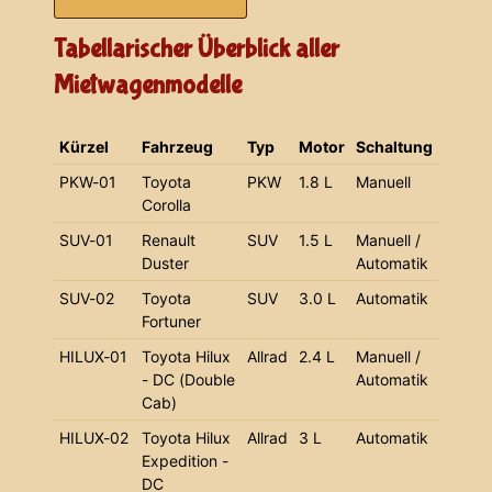
Tabellarischer Überblick aller
Mietwagenmodelle
Kürzel
Fahrzeug
Typ
Motor
Schaltung
PKW-01
Toyota
PKW
1.8 L
Manuell
Corolla
SUV-01
Renault
SUV
1.5 L
Manuell /
Duster
Automatik
SUV-02
Toyota
SUV
3.0 L
Automatik
Fortuner
HILUX-01
Toyota Hilux
Allrad
2.4 L
Manuell /
- DC (Double
Automatik
Cab)
HILUX-02
Toyota Hilux
Allrad
3 L
Automatik
Expedition -
DC