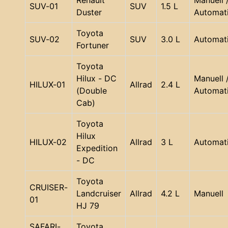
Renault
Manuell 
SUV-01
SUV
1.5 L
Duster
Automat
Toyota
SUV-02
SUV
3.0 L
Automat
Fortuner
Toyota
Hilux - DC
Manuell 
HILUX-01
Allrad
2.4 L
(Double
Automat
Cab)
Toyota
Hilux
HILUX-02
Allrad
3 L
Automat
Expedition
- DC
Toyota
CRUISER-
Landcruiser
Allrad
4.2 L
Manuell
01
HJ 79
SAFARI-
Toyota