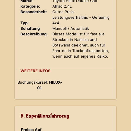
Marke:
Toyota Hilux Double Cab
Kategorie:
Allrad 2.4L
Besonderheit:
Gutes Preis-
Leistungsverhältnis - Geräumig
Typ:
4x4
Schaltung
Manuell / Automatik
Beschreibung:
Dieses Model ist für fast alle
Strecken in Namibia und
Botswana geeignet, auch für
Fahrten in Trockenflussbetten,
wenn auch auf eigenes Risiko.
WEITERE INFOS
Buchungskürzel:
HILUX-
01
5. Expeditionsfahrzeug
Preise: Auf