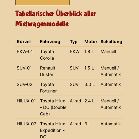
Tabellarischer Überblick aller
Mietwagenmodelle
Kürzel
Fahrzeug
Typ
Motor
Schaltung
PKW-01
Toyota
PKW
1.8 L
Manuell
Corolla
SUV-01
Renault
SUV
1.5 L
Manuell /
Duster
Automatik
SUV-02
Toyota
SUV
3.0 L
Automatik
Fortuner
HILUX-01
Toyota Hilux
Allrad
2.4 L
Manuell /
- DC (Double
Automatik
Cab)
HILUX-02
Toyota Hilux
Allrad
3 L
Automatik
Expedition -
DC