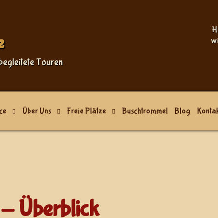
Sprache auswählen
H
e
w
begleitete Touren
ce
Über Uns
Freie Plätze
Buschtrommel
Blog
Kontak
- Überblick