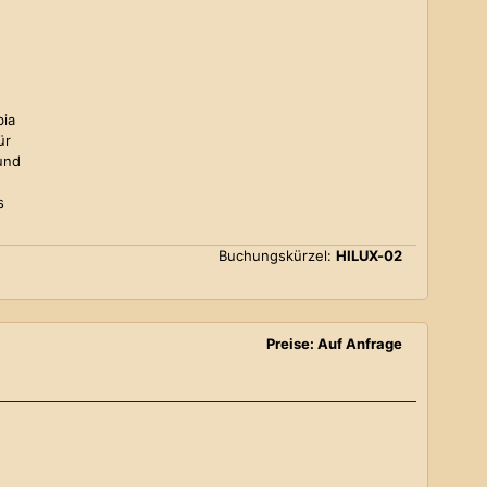
bia
ür
und
s
Buchungskürzel:
HILUX-02
Preise: Auf Anfrage