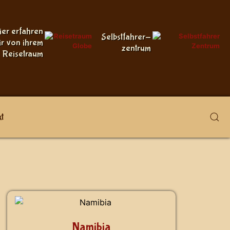
ier erfahren
Selbstfahrer-
ir von ihrem
zentrum
Reisetraum
t
Namibia