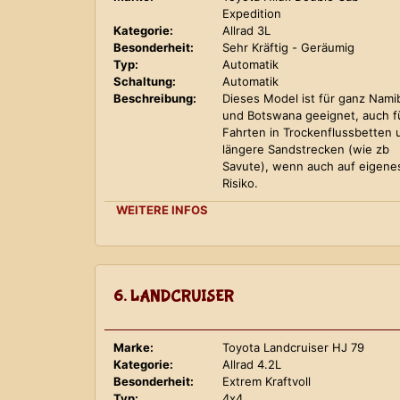
Expedition
Kategorie:
Allrad 3L
Besonderheit:
Sehr Kräftig - Geräumig
Typ:
Automatik
Schaltung:
Automatik
Beschreibung:
Dieses Model ist für ganz Nami
und Botswana geeignet, auch f
Fahrten in Trockenflussbetten 
längere Sandstrecken (wie zb
Savute), wenn auch auf eigene
Risiko.
WEITERE INFOS
6. LANDCRUISER
Marke:
Toyota Landcruiser HJ 79
Kategorie:
Allrad 4.2L
Besonderheit:
Extrem Kraftvoll
Typ:
4x4