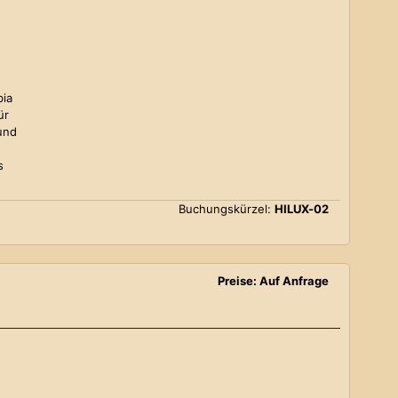
bia
ür
und
s
Buchungskürzel:
HILUX-02
Preise: Auf Anfrage