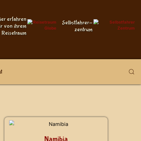
ier erfahren
Selbstfahrer-
ir von ihrem
zentrum
Reisetraum
t
Namibia