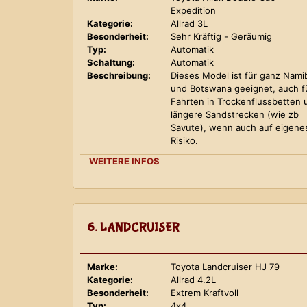
Expedition
Kategorie:
Allrad 3L
Besonderheit:
Sehr Kräftig - Geräumig
Typ:
Automatik
Schaltung:
Automatik
Beschreibung:
Dieses Model ist für ganz Nami
und Botswana geeignet, auch f
Fahrten in Trockenflussbetten 
längere Sandstrecken (wie zb
Savute), wenn auch auf eigene
Risiko.
WEITERE INFOS
6. LANDCRUISER
Marke:
Toyota Landcruiser HJ 79
Kategorie:
Allrad 4.2L
Besonderheit:
Extrem Kraftvoll
Typ:
4x4