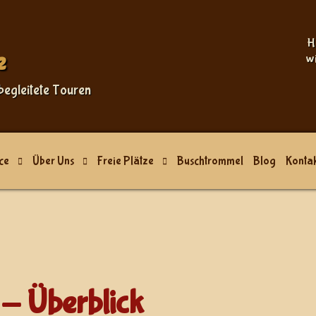
Sprache auswählen
H
e
w
begleitete Touren
ce
Über Uns
Freie Plätze
Buschtrommel
Blog
Kontak
- Überblick