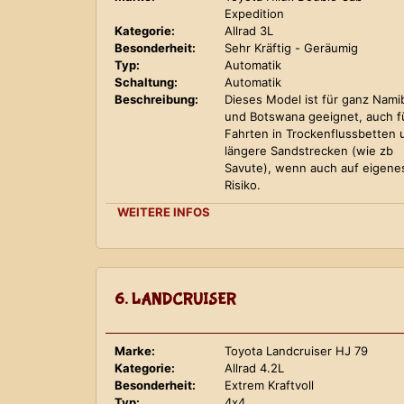
Expedition
Kategorie:
Allrad 3L
Besonderheit:
Sehr Kräftig - Geräumig
Typ:
Automatik
Schaltung:
Automatik
Beschreibung:
Dieses Model ist für ganz Nami
und Botswana geeignet, auch f
Fahrten in Trockenflussbetten 
längere Sandstrecken (wie zb
Savute), wenn auch auf eigene
Risiko.
WEITERE INFOS
6. LANDCRUISER
Marke:
Toyota Landcruiser HJ 79
Kategorie:
Allrad 4.2L
Besonderheit:
Extrem Kraftvoll
Typ:
4x4