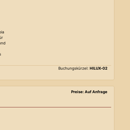
bia
ür
und
s
Buchungskürzel:
HILUX-02
Preise: Auf Anfrage