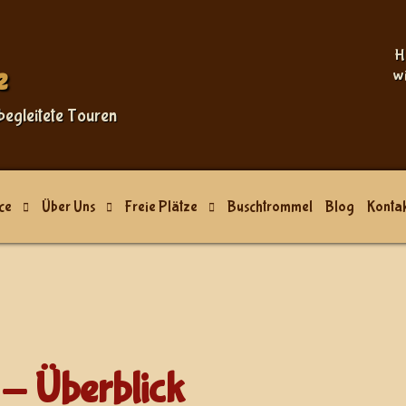
H
e
w
begleitete Touren
ce
Über Uns
Freie Plätze
Buschtrommel
Blog
Kontak
- Überblick