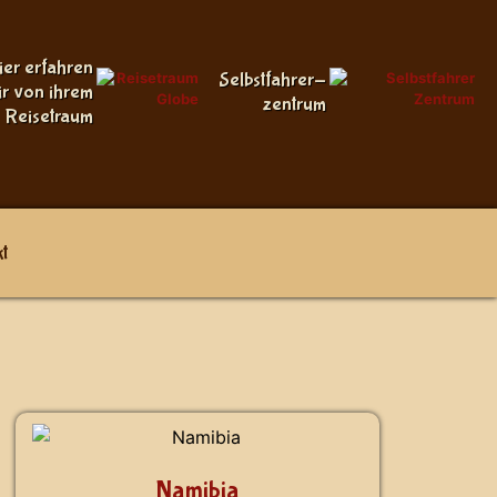
ier erfahren
Selbstfahrer-
ir von ihrem
zentrum
Reisetraum
t
Namibia