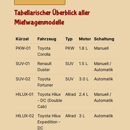
Tabellarischer Überblick aller
Mietwagenmodelle
Kürzel
Fahrzeug
Typ
Motor
Schaltung
PKW-01
Toyota
PKW
1.8 L
Manuell
Corolla
SUV-01
Renault
SUV
1.5 L
Manuell /
Duster
Automatik
SUV-02
Toyota
SUV
3.0 L
Automatik
Fortuner
HILUX-01
Toyota Hilux
Allrad
2.4 L
Manuell /
- DC (Double
Automatik
Cab)
HILUX-02
Toyota Hilux
Allrad
3 L
Automatik
Expedition -
DC