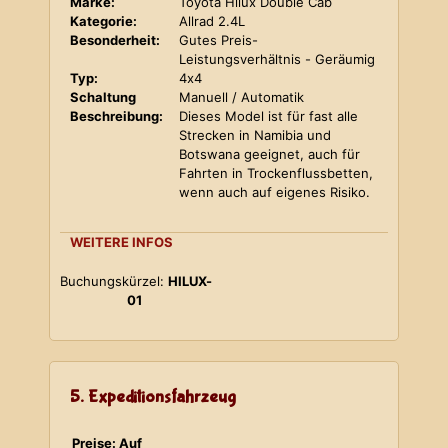
Marke:
Toyota Hilux Double Cab
Kategorie:
Allrad 2.4L
Besonderheit:
Gutes Preis-
Leistungsverhältnis - Geräumig
Typ:
4x4
Schaltung
Manuell / Automatik
Beschreibung:
Dieses Model ist für fast alle
Strecken in Namibia und
Botswana geeignet, auch für
Fahrten in Trockenflussbetten,
wenn auch auf eigenes Risiko.
WEITERE INFOS
Buchungskürzel:
HILUX-
01
5. Expeditionsfahrzeug
Preise: Auf