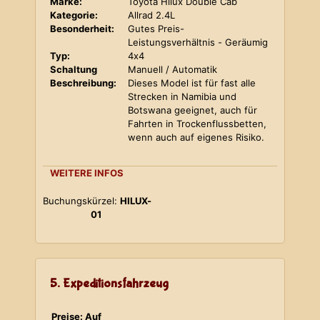
Marke:
Toyota Hilux Double Cab
Kategorie:
Allrad 2.4L
Besonderheit:
Gutes Preis-
Leistungsverhältnis - Geräumig
Typ:
4x4
Schaltung
Manuell / Automatik
Beschreibung:
Dieses Model ist für fast alle
Strecken in Namibia und
Botswana geeignet, auch für
Fahrten in Trockenflussbetten,
wenn auch auf eigenes Risiko.
WEITERE INFOS
Buchungskürzel:
HILUX-
01
5. Expeditionsfahrzeug
Preise: Auf