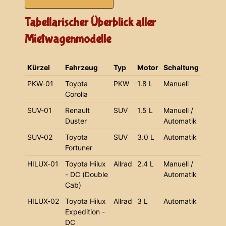
Tabellarischer Überblick aller
Mietwagenmodelle
Kürzel
Fahrzeug
Typ
Motor
Schaltung
PKW-01
Toyota
PKW
1.8 L
Manuell
Corolla
SUV-01
Renault
SUV
1.5 L
Manuell /
Duster
Automatik
SUV-02
Toyota
SUV
3.0 L
Automatik
Fortuner
HILUX-01
Toyota Hilux
Allrad
2.4 L
Manuell /
- DC (Double
Automatik
Cab)
HILUX-02
Toyota Hilux
Allrad
3 L
Automatik
Expedition -
DC