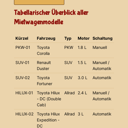
Tabellarischer Überblick aller
Mietwagenmodelle
Kürzel
Fahrzeug
Typ
Motor
Schaltung
PKW-01
Toyota
PKW
1.8 L
Manuell
Corolla
SUV-01
Renault
SUV
1.5 L
Manuell /
Duster
Automatik
SUV-02
Toyota
SUV
3.0 L
Automatik
Fortuner
HILUX-01
Toyota Hilux
Allrad
2.4 L
Manuell /
- DC (Double
Automatik
Cab)
HILUX-02
Toyota Hilux
Allrad
3 L
Automatik
Expedition -
DC