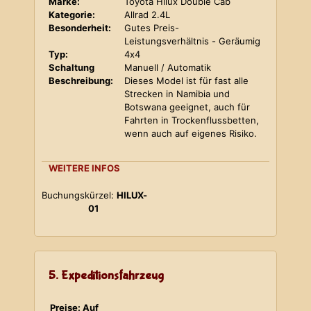
Marke:
Toyota Hilux Double Cab
Kategorie:
Allrad 2.4L
Besonderheit:
Gutes Preis-
Leistungsverhältnis - Geräumig
Typ:
4x4
Schaltung
Manuell / Automatik
Beschreibung:
Dieses Model ist für fast alle
Strecken in Namibia und
Botswana geeignet, auch für
Fahrten in Trockenflussbetten,
wenn auch auf eigenes Risiko.
WEITERE INFOS
Buchungskürzel:
HILUX-
01
5. Expeditionsfahrzeug
Preise: Auf