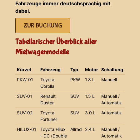
Fahrzeuge immer deutschsprachig mit
dabei.
ZUR BUCHUNG
Tabellarischer Überblick aller
Mietwagenmodelle
Kürzel
Fahrzeug
Typ
Motor
Schaltung
PKW-01
Toyota
PKW
1.8 L
Manuell
Corolla
SUV-01
Renault
SUV
1.5 L
Manuell /
Duster
Automatik
SUV-02
Toyota
SUV
3.0 L
Automatik
Fortuner
HILUX-01
Toyota Hilux
Allrad
2.4 L
Manuell /
- DC (Double
Automatik