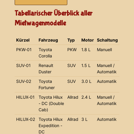
Tabellarischer Überblick aller
Mietwagenmodelle
Kürzel
Fahrzeug
Typ
Motor
Schaltung
PKW-01
Toyota
PKW
1.8 L
Manuell
Corolla
SUV-01
Renault
SUV
1.5 L
Manuell /
Duster
Automatik
SUV-02
Toyota
SUV
3.0 L
Automatik
Fortuner
HILUX-01
Toyota Hilux
Allrad
2.4 L
Manuell /
- DC (Double
Automatik
Cab)
HILUX-02
Toyota Hilux
Allrad
3 L
Automatik
Expedition -
DC