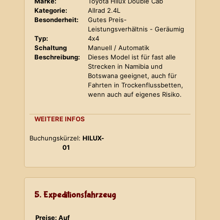
Marke:
Toyota Hilux Double Cab
Kategorie:
Allrad 2.4L
Besonderheit:
Gutes Preis-
Leistungsverhältnis - Geräumig
Typ:
4x4
Schaltung
Manuell / Automatik
Beschreibung:
Dieses Model ist für fast alle
Strecken in Namibia und
Botswana geeignet, auch für
Fahrten in Trockenflussbetten,
wenn auch auf eigenes Risiko.
WEITERE INFOS
Buchungskürzel:
HILUX-
01
5. Expeditionsfahrzeug
Preise: Auf