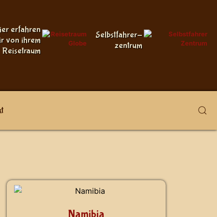
ier erfahren
Selbstfahrer-
ir von ihrem
zentrum
Reisetraum
t
Namibia