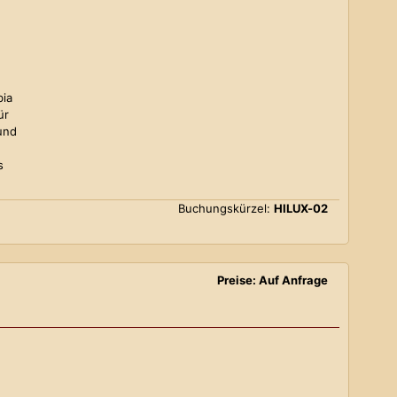
bia
ür
und
s
Buchungskürzel:
HILUX-02
Preise: Auf Anfrage