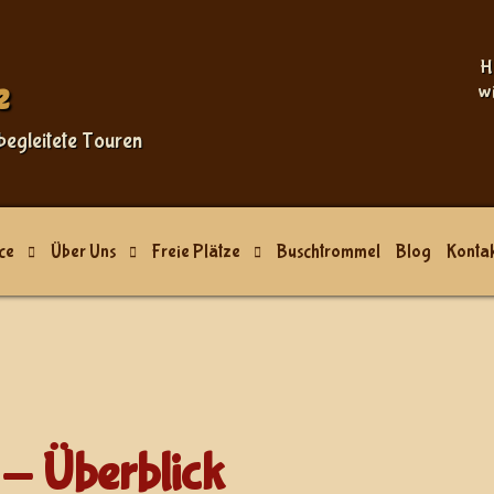
Sprache auswählen
H
e
w
begleitete Touren
ce
Über Uns
Freie Plätze
Buschtrommel
Blog
Kontak
- Überblick