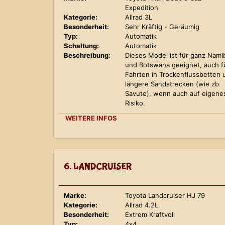
Expedition
Kategorie:
Allrad 3L
Besonderheit:
Sehr Kräftig - Geräumig
Typ:
Automatik
Schaltung:
Automatik
Beschreibung:
Dieses Model ist für ganz Nami
und Botswana geeignet, auch f
Fahrten in Trockenflussbetten 
längere Sandstrecken (wie zb
Savute), wenn auch auf eigene
Risiko.
WEITERE INFOS
6. LANDCRUISER
Marke:
Toyota Landcruiser HJ 79
Kategorie:
Allrad 4.2L
Besonderheit:
Extrem Kraftvoll
Typ:
4x4