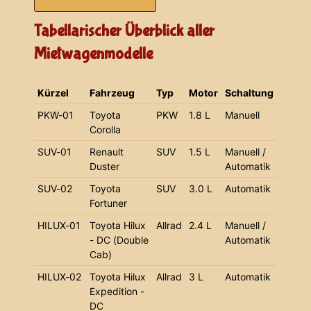
Tabellarischer Überblick aller
Mietwagenmodelle
Kürzel
Fahrzeug
Typ
Motor
Schaltung
PKW-01
Toyota
PKW
1.8 L
Manuell
Corolla
SUV-01
Renault
SUV
1.5 L
Manuell /
Duster
Automatik
SUV-02
Toyota
SUV
3.0 L
Automatik
Fortuner
HILUX-01
Toyota Hilux
Allrad
2.4 L
Manuell /
- DC (Double
Automatik
Cab)
HILUX-02
Toyota Hilux
Allrad
3 L
Automatik
Expedition -
DC