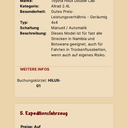
Marke:
Toyota Hilux Double Cab
Kategorie:
Allrad 2.4L
Besonderheit:
Gutes Preis-
Leistungsverhältnis - Geräumig
Typ:
4x4
Schaltung
Manuell / Automatik
Beschreibung:
Dieses Model ist für fast alle
Strecken in Namibia und
Botswana geeignet, auch für
Fahrten in Trockenflussbetten,
wenn auch auf eigenes Risiko.
WEITERE INFOS
Buchungskürzel:
HILUX-
01
5. Expeditionsfahrzeug
Preise: Auf