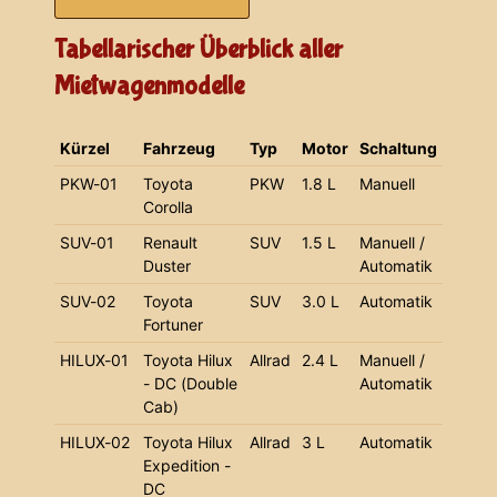
Tabellarischer Überblick aller
Mietwagenmodelle
Kürzel
Fahrzeug
Typ
Motor
Schaltung
PKW-01
Toyota
PKW
1.8 L
Manuell
Corolla
SUV-01
Renault
SUV
1.5 L
Manuell /
Duster
Automatik
SUV-02
Toyota
SUV
3.0 L
Automatik
Fortuner
HILUX-01
Toyota Hilux
Allrad
2.4 L
Manuell /
- DC (Double
Automatik
Cab)
HILUX-02
Toyota Hilux
Allrad
3 L
Automatik
Expedition -
DC