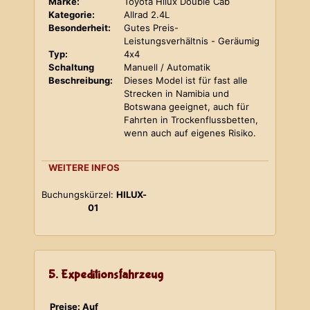
Marke:
Toyota Hilux Double Cab
Kategorie:
Allrad 2.4L
Besonderheit:
Gutes Preis-
Leistungsverhältnis - Geräumig
Typ:
4x4
Schaltung
Manuell / Automatik
Beschreibung:
Dieses Model ist für fast alle
Strecken in Namibia und
Botswana geeignet, auch für
Fahrten in Trockenflussbetten,
wenn auch auf eigenes Risiko.
WEITERE INFOS
Buchungskürzel:
HILUX-
01
5. Expeditionsfahrzeug
Preise: Auf