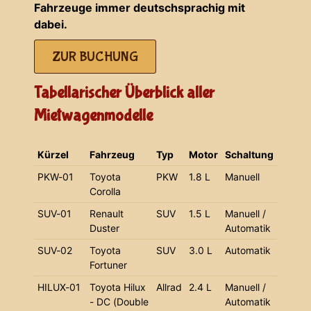
Fahrzeuge immer deutschsprachig mit
dabei.
ZUR BUCHUNG
Tabellarischer Überblick aller
Mietwagenmodelle
Kürzel
Fahrzeug
Typ
Motor
Schaltung
PKW-01
Toyota
PKW
1.8 L
Manuell
Corolla
SUV-01
Renault
SUV
1.5 L
Manuell /
Duster
Automatik
SUV-02
Toyota
SUV
3.0 L
Automatik
Fortuner
HILUX-01
Toyota Hilux
Allrad
2.4 L
Manuell /
- DC (Double
Automatik