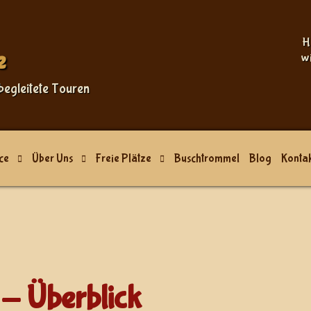
Sprache auswählen
H
e
w
begleitete Touren
ce
Über Uns
Freie Plätze
Buschtrommel
Blog
Kontak
- Überblick