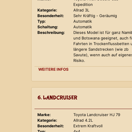
Expedition
Kategorie:
Allrad 3L
Besonderheit:
Sehr Kräftig - Geräumig
Typ:
Automatik
Schaltung:
Automatik
Beschreibung:
Dieses Model ist für ganz Nami
und Botswana geeignet, auch f
Fahrten in Trockenflussbetten 
längere Sandstrecken (wie zb
Savute), wenn auch auf eigene
Risiko.
WEITERE INFOS
6. LANDCRUISER
Marke:
Toyota Landcruiser HJ 79
Kategorie:
Allrad 4.2L
Besonderheit:
Extrem Kraftvoll
Typ:
4x4