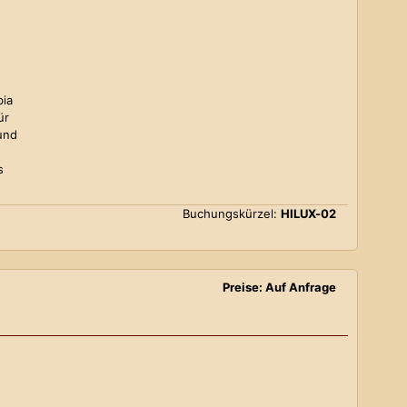
bia
ür
und
s
Buchungskürzel:
HILUX-02
Preise: Auf Anfrage