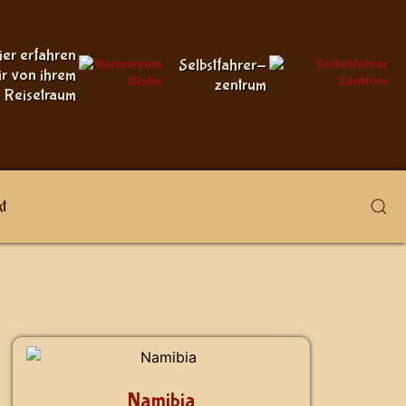
ier erfahren
Selbstfahrer-
ir von ihrem
zentrum
Reisetraum
t
Namibia