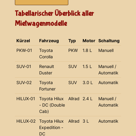
Tabellarischer Überblick aller
Mietwagenmodelle
Kürzel
Fahrzeug
Typ
Motor
Schaltung
PKW-01
Toyota
PKW
1.8 L
Manuell
Corolla
SUV-01
Renault
SUV
1.5 L
Manuell /
Duster
Automatik
SUV-02
Toyota
SUV
3.0 L
Automatik
Fortuner
HILUX-01
Toyota Hilux
Allrad
2.4 L
Manuell /
- DC (Double
Automatik
Cab)
HILUX-02
Toyota Hilux
Allrad
3 L
Automatik
Expedition -
DC