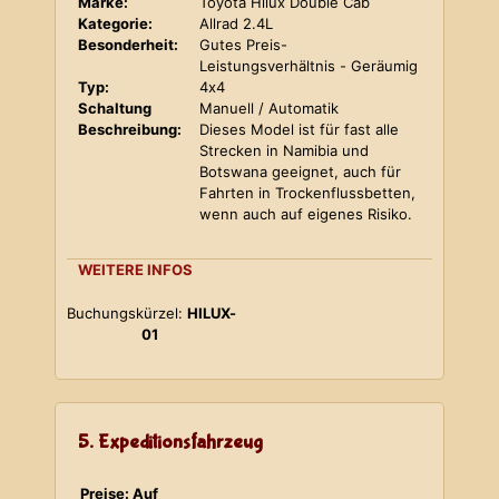
Marke:
Toyota Hilux Double Cab
Kategorie:
Allrad 2.4L
Besonderheit:
Gutes Preis-
Leistungsverhältnis - Geräumig
Typ:
4x4
Schaltung
Manuell / Automatik
Beschreibung:
Dieses Model ist für fast alle
Strecken in Namibia und
Botswana geeignet, auch für
Fahrten in Trockenflussbetten,
wenn auch auf eigenes Risiko.
WEITERE INFOS
Buchungskürzel:
HILUX-
01
5. Expeditionsfahrzeug
Preise: Auf