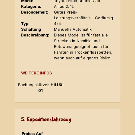
Marke:
Toyota Hilux Double Cab
Kategorie:
Allrad 2.4L
Besonderheit:
Gutes Preis-
Leistungsverhältnis - Geräumig
Typ:
4x4
Schaltung
Manuell / Automatik
Beschreibung:
Dieses Model ist für fast alle
Strecken in Namibia und
Botswana geeignet, auch für
Fahrten in Trockenflussbetten,
wenn auch auf eigenes Risiko.
WEITERE INFOS
Buchungskürzel:
HILUX-
01
5. Expeditionsfahrzeug
Preise: Auf