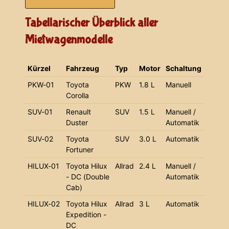
Tabellarischer Überblick aller
Mietwagenmodelle
Kürzel
Fahrzeug
Typ
Motor
Schaltung
PKW-01
Toyota
PKW
1.8 L
Manuell
Corolla
SUV-01
Renault
SUV
1.5 L
Manuell /
Duster
Automatik
SUV-02
Toyota
SUV
3.0 L
Automatik
Fortuner
HILUX-01
Toyota Hilux
Allrad
2.4 L
Manuell /
- DC (Double
Automatik
Cab)
HILUX-02
Toyota Hilux
Allrad
3 L
Automatik
Expedition -
DC