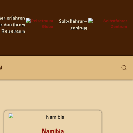
ier erfahren
Selbstfahrer-
ir von ihrem
zentrum
Reisetraum
t
Namibia