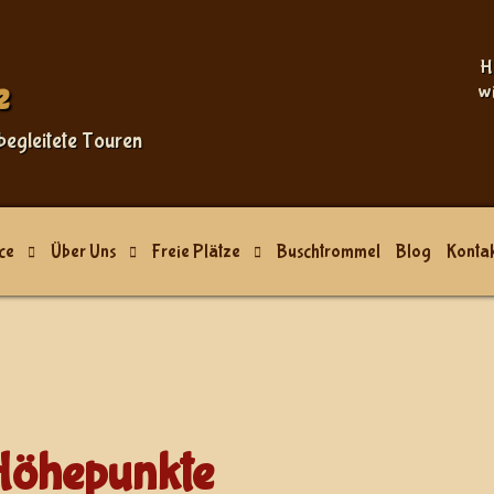
Sprache auswählen
H
e
w
begleitete Touren
ce
Über Uns
Freie Plätze
Buschtrommel
Blog
Kontak
 Höhepunkte