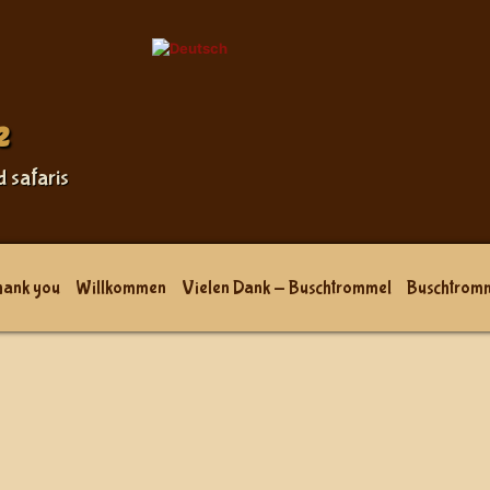
e
d safaris
hank you
Willkommen
Vielen Dank - Buschtrommel
Buschtrom