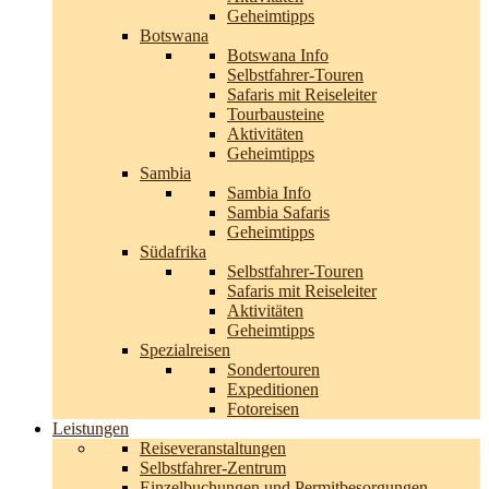
Geheimtipps
Botswana
Botswana Info
Selbstfahrer-Touren
Safaris mit Reiseleiter
Tourbausteine
Aktivitäten
Geheimtipps
Sambia
Sambia Info
Sambia Safaris
Geheimtipps
Südafrika
Selbstfahrer-Touren
Safaris mit Reiseleiter
Aktivitäten
Geheimtipps
Spezialreisen
Sondertouren
Expeditionen
Fotoreisen
Leistungen
Reiseveranstaltungen
Selbstfahrer-Zentrum
Einzelbuchungen und Permitbesorgungen