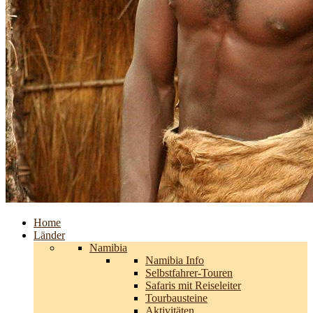
Home
Länder
Namibia
Namibia Info
Selbstfahrer-Touren
Safaris mit Reiseleiter
Tourbausteine
Aktivitäten