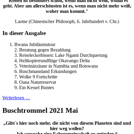
"Reisen ist besonders schön, wenn man nicht weiß, wohin es
geht. Aber am allerschönsten ist es, wenn man nicht mehr weiß,
woher man kommt."
Laotse (Chinesischer Philosoph, 6. Jahrhundert v. Chr.)
In dieser Ausgabe
Bwana Jubiläumstour
2. Beratung gegen Bezahlung
3. Reiseleckerbissen: Lake Ngami Durchquerung
4. Helikopterrundflüge Okavango Delta
5. Veterinärzäune in Namibia und Botswana
6. Buschmannland Erkundungen
7. Wolke 9 Fortschritte
8. Oana Naturreservat
9. Ein Kessel Buntes
Weiterlesen …
Buschtrommel 2021 Mai
„Gibt´s hier noch mehr, die nicht von diesem Planeten sind und
hier weg wollen?
Ich versuche eine Fahrgemeinschaft zu gründen.“