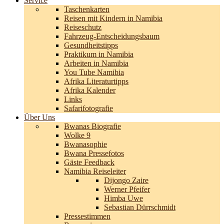
Service
Taschenkarten
Reisen mit Kindern in Namibia
Reiseschutz
Fahrzeug-Entscheidungsbaum
Gesundheitstipps
Praktikum in Namibia
Arbeiten in Namibia
You Tube Namibia
Afrika Literaturtipps
Afrika Kalender
Links
Safarifotografie
Über Uns
Bwanas Biografie
Wolke 9
Bwanasophie
Bwana Pressefotos
Gäste Feedback
Namibia Reiseleiter
Dijongo Zaire
Werner Pfeifer
Himba Uwe
Sebastian Dürrschmidt
Pressestimmen