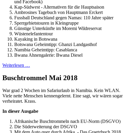
und Facebook)
Kap-Südwest - Alternativen für die Hauptsaison
Ambrosines Tagebuch von Hauptmann Erckert
Fussball Deutschland gegen Namas: 110 Jahre später
Sperrgebietstouren in Kleingruppe
Günstige Unterkünfte im Moremi Wildreservat
Wüstenelefantentour
Kayaking in Botswana
Botswana Geheimtipp: Ghanzi Landgasthof
Namibia Geheimtipp: Casablanca
Bwana Ahnengalerie: Bwana Diesel
Weiterlesen …
Buschtrommel Mai 2018
War grad 2 Wochen im Safariurlaub in Namibia. Kein WLAN.
Viele nette Menschen kennengelernt. Eine sagt, wir wären sogar
verheiratet. Krass.
In dieser Ausgabe
Afrikanische Buschtrommeln nach EU-Norm (DSGVO)
Die Süderweiterung der DSGVO
Mit dem Auto quer durch Afrika - Das Graetzbuch 2018