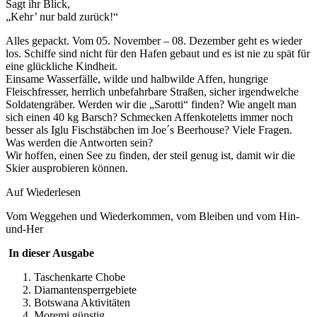
Sagt ihr Blick,
„Kehr’ nur bald zurück!“
Alles gepackt. Vom 05. November – 08. Dezember geht es wieder
los. Schiffe sind nicht für den Hafen gebaut und es ist nie zu spät für
eine glückliche Kindheit.
Einsame Wasserfälle, wilde und halbwilde Affen, hungrige
Fleischfresser, herrlich unbefahrbare Straßen, sicher irgendwelche
Soldatengräber. Werden wir die „Sarotti“ finden? Wie angelt man
sich einen 40 kg Barsch? Schmecken Affenkoteletts immer noch
besser als Iglu Fischstäbchen im Joe´s Beerhouse? Viele Fragen.
Was werden die Antworten sein?
Wir hoffen, einen See zu finden, der steil genug ist, damit wir die
Skier ausprobieren können.
Auf Wiederlesen
Vom Weggehen und Wiederkommen, vom Bleiben und vom Hin-
und-Her
In dieser Ausgabe
Taschenkarte Chobe
Diamantensperrgebiete
Botswana Aktivitäten
Moremi günstig