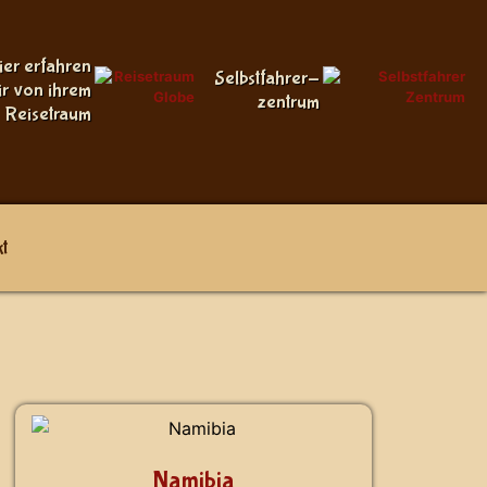
ier erfahren
Selbstfahrer-
ir von ihrem
zentrum
Reisetraum
t
Namibia