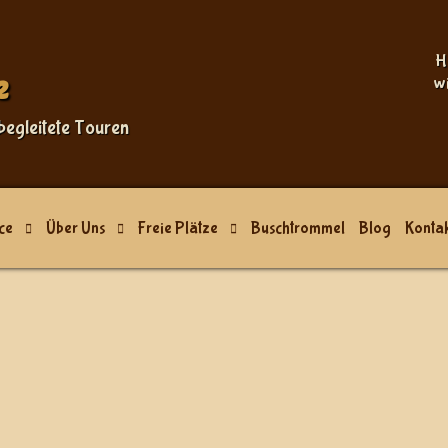
H
e
w
begleitete Touren
ce
Über Uns
Freie Plätze
Buschtrommel
Blog
Kontak