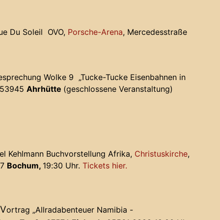
que Du Soleil OVO,
Porsche-Arena
, Mercedesstraße
besprechung Wolke 9 „Tucke-Tucke Eisenbahnen in
, 53945
Ahrhütte
(geschlossene Veranstaltung)
iel Kehlmann Buchvorstellung Afrika,
Christuskirche
,
87
Bochum,
19:30 Uhr.
Tickets hier.
V
ortrag „Allradabenteuer Namibia -