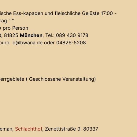
he Ess-kapaden und fleischliche Gelüste 17:00 -
rag " "
o pro Person
50, 81825
München
, Tel.: 089 430 9178
dbüro
d@bwana.de
oder 04826-5208
rrgebiete ( Geschlossene Veranstaltung)
aveman,
Schlachthof
, Zenettistraße 9, 80337