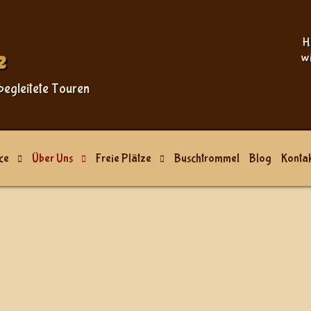
Sprache auswählen
H
e
w
begleitete Touren
ce
Über Uns
Freie Plätze
Buschtrommel
Blog
Kontak