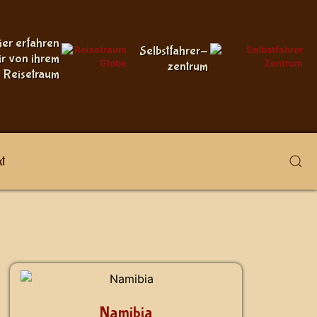
ier erfahren
Selbstfahrer-
ir von ihrem
zentrum
Reisetraum
t
Namibia