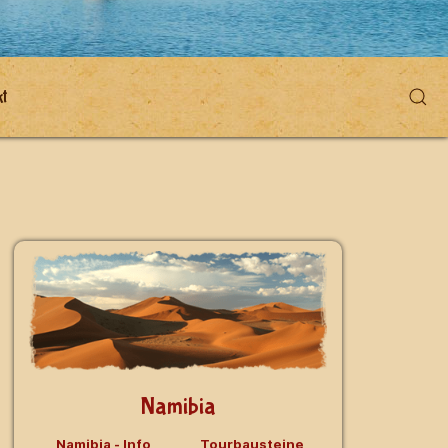
t
Namibia
Namibia - Info
Tourbausteine