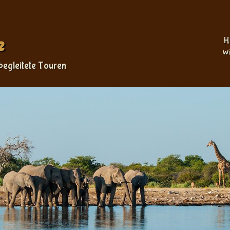
Sprache auswählen
e
H
w
begleitete Touren