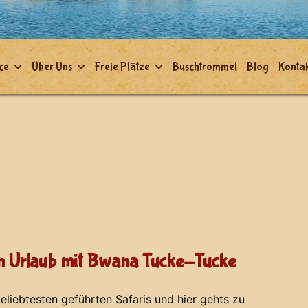
ce
Über Uns
Freie Plätze
Buschtrommel
Blog
Kontak
hen Urlaub mit Bwana Tucke-Tucke
eliebtesten geführten Safaris und hier gehts zu