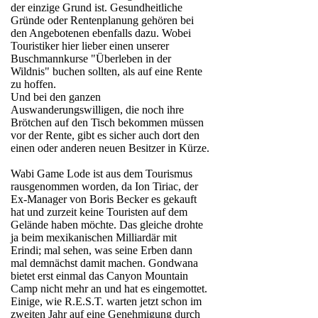
der einzige Grund ist. Gesundheitliche
Gründe oder Rentenplanung gehören bei
den Angebotenen ebenfalls dazu. Wobei
Touristiker hier lieber einen unserer
Buschmannkurse "Überleben in der
Wildnis" buchen sollten, als auf eine Rente
zu hoffen.
Und bei den ganzen
Auswanderungswilligen, die noch ihre
Brötchen auf den Tisch bekommen müssen
vor der Rente, gibt es sicher auch dort den
einen oder anderen neuen Besitzer in Kürze.
Wabi Game Lode ist aus dem Tourismus
rausgenommen worden, da Ion Tiriac, der
Ex-Manager von Boris Becker es gekauft
hat und zurzeit keine Touristen auf dem
Gelände haben möchte. Das gleiche drohte
ja beim mexikanischen Milliardär mit
Erindi; mal sehen, was seine Erben dann
mal demnächst damit machen. Gondwana
bietet erst einmal das Canyon Mountain
Camp nicht mehr an und hat es eingemottet.
Einige, wie R.E.S.T. warten jetzt schon im
zweiten Jahr auf eine Genehmigung durch