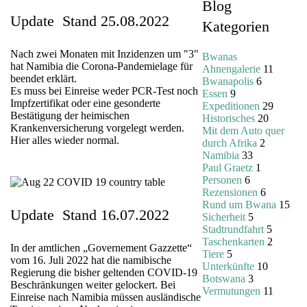
Blog
Update Stand 25.08.2022
Kategorien
Nach zwei Monaten mit Inzidenzen um "3"
Bwanas
hat Namibia die Corona-Pandemielage für
Ahnengalerie
11
beendet erklärt.
Bwanapolis
6
Es muss bei Einreise weder PCR-Test noch
Essen
9
Impfzertifikat oder eine gesonderte
Expeditionen
29
Bestätigung der heimischen
Historisches
20
Krankenversicherung vorgelegt werden.
Mit dem Auto quer
Hier alles wieder normal.
durch Afrika
2
Namibia
33
Paul Graetz
1
Personen
6
Rezensionen
6
Rund um Bwana
15
Update Stand 16.07.2022
Sicherheit
5
Stadtrundfahrt
5
Taschenkarten
2
In der amtlichen „Governement Gazzette“
Tiere
5
vom 16. Juli 2022 hat die namibische
Unterkünfte
10
Regierung die bisher geltenden COVID-19
Botswana
3
Beschränkungen weiter gelockert. Bei
Vermutungen
11
Einreise nach Namibia müssen ausländische