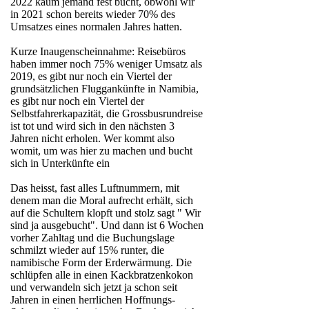
2022 kaum jemand fest bucht, obwohl wir
in 2021 schon bereits wieder 70% des
Umsatzes eines normalen Jahres hatten.
Kurze Inaugenscheinnahme: Reisebüros
haben immer noch 75% weniger Umsatz als
2019, es gibt nur noch ein Viertel der
grundsätzlichen Fluggankünfte in Namibia,
es gibt nur noch ein Viertel der
Selbstfahrerkapazität, die Grossbusrundreise
ist tot und wird sich in den nächsten 3
Jahren nicht erholen. Wer kommt also
womit, um was hier zu machen und bucht
sich in Unterkünfte ein
Das heisst, fast alles Luftnummern, mit
denem man die Moral aufrecht erhält, sich
auf die Schultern klopft und stolz sagt " Wir
sind ja ausgebucht". Und dann ist 6 Wochen
vorher Zahltag und die Buchungslage
schmilzt wieder auf 15% runter, die
namibische Form der Erderwärmung. Die
schlüpfen alle in einen Kackbratzenkokon
und verwandeln sich jetzt ja schon seit
Jahren in einen herrlichen Hoffnungs-