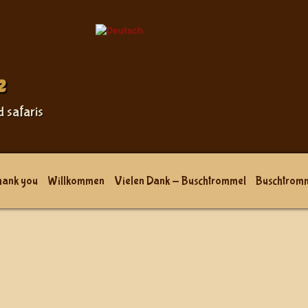
e
d safaris
hank you
Willkommen
Vielen Dank - Buschtrommel
Buschtrom