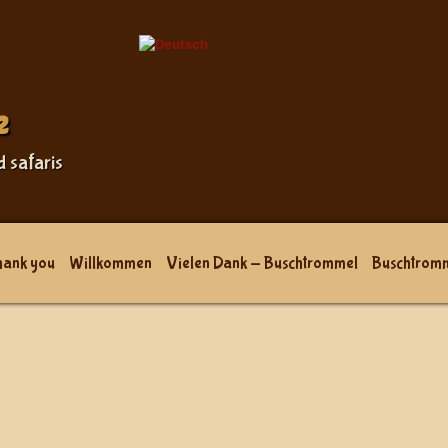
e
d safaris
hank you
Willkommen
Vielen Dank - Buschtrommel
Buschtrom