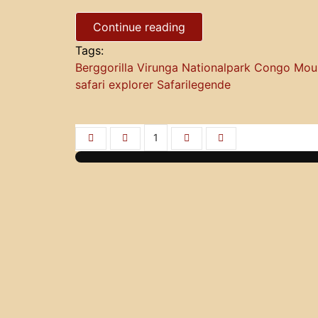
Continue reading
Tags:
Berggorilla
Virunga Nationalpark
Congo
Moun
safari
explorer
Safarilegende
1
First Page
Previous Page
Next Page
Last Page