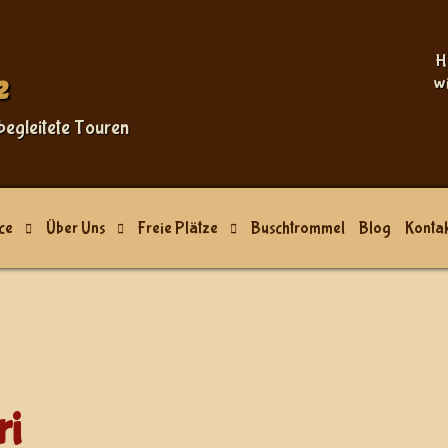
H
e
w
begleitete Touren
ce
Über Uns
Freie Plätze
Buschtrommel
Blog
Kontak
ri