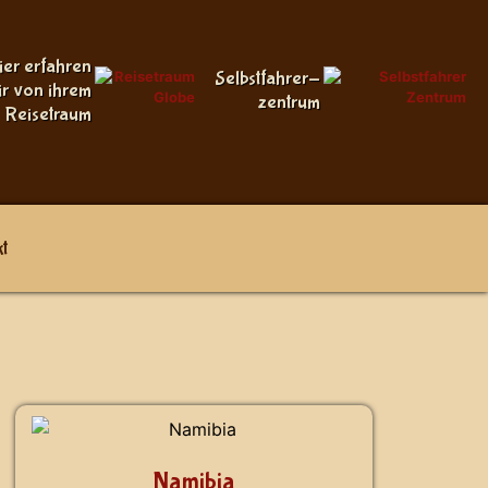
ier erfahren
Selbstfahrer-
ir von ihrem
zentrum
Reisetraum
t
Namibia