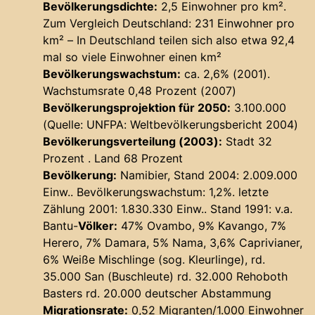
Bevölkerungsdichte:
2,5 Einwohner pro km².
Zum Vergleich Deutschland: 231 Einwohner pro
km² – In Deutschland teilen sich also etwa 92,4
mal so viele Einwohner einen km²
Bevölkerungswachstum:
ca. 2,6% (2001).
Wachstumsrate 0,48 Prozent (2007)
Bevölkerungsprojektion für 2050:
3.100.000
(Quelle: UNFPA: Weltbevölkerungsbericht 2004)
Bevölkerungsverteilung (2003):
Stadt 32
Prozent . Land 68 Prozent
Bevölkerung:
Namibier, Stand 2004: 2.009.000
Einw.. Bevölkerungswachstum: 1,2%. letzte
Zählung 2001: 1.830.330 Einw.. Stand 1991: v.a.
Bantu-
Völker:
47% Ovambo, 9% Kavango, 7%
Herero, 7% Damara, 5% Nama, 3,6% Caprivianer,
6% Weiße Mischlinge (sog. Kleurlinge), rd.
35.000 San (Buschleute) rd. 32.000 Rehoboth
Basters rd. 20.000 deutscher Abstammung
Migrationsrate:
0,52 Migranten/1.000 Einwohner