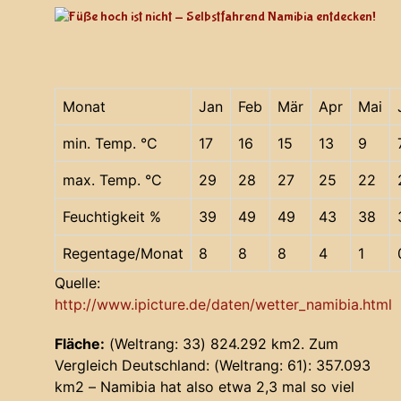
Monat
Jan
Feb
Mär
Apr
Mai
min. Temp. °C
17
16
15
13
9
max. Temp. °C
29
28
27
25
22
Feuchtigkeit %
39
49
49
43
38
Regentage/Monat
8
8
8
4
1
Quelle:
http://www.ipicture.de/daten/wetter_namibia.html
Fläche:
(Weltrang: 33) 824.292 km2. Zum
Vergleich Deutschland: (Weltrang: 61): 357.093
km2 – Namibia hat also etwa 2,3 mal so viel